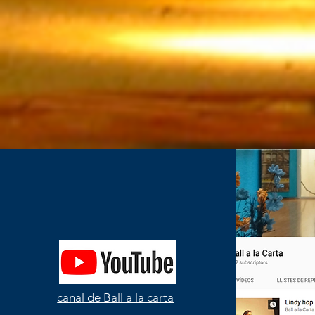
canal de Ball a la carta